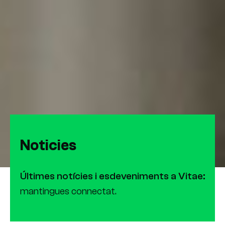
Noticies
Últimes notícies i esdeveniments a Vitae:
mantingues connectat.