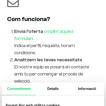
Com funciona?
Envia l’oferta
omplint aquest
formulari.
Indica el perfil, requisits, horari i
condicions.
Analitzem les teves necessitats
El nostre equip es posarà en contacte
amb tu per començar el procés de
selecció.
Busquem els perfils més adequats
Consentiment
Detalls
Informació
Des del 2011, més de 1.000 estudiants
es formen cada any amb nosaltres.
Aquest lloc web utilitza cookies