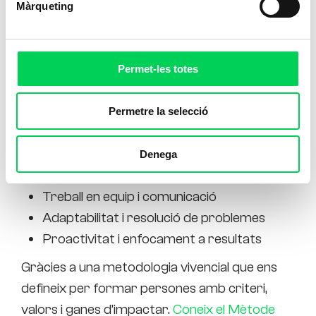
Màrqueting
els reptes del teu sector amb actitud, aptituds
i compromís.
Permet-les totes
El nostre alumnat aprèn en
contextos reals
on desenvolupa habilitats i competències
Permetre la selecció
clau
que es necessiten pel món laboral.
Responsabilitat i compromís
Denega
Autonomia i hàbits professionals
Treball en equip i comunicació
Adaptabilitat i resolució de problemes
Proactivitat i enfocament a resultats
Gràcies a una metodologia vivencial que ens
defineix per formar persones amb criteri,
valors i ganes d’impactar.
Coneix el Mètode