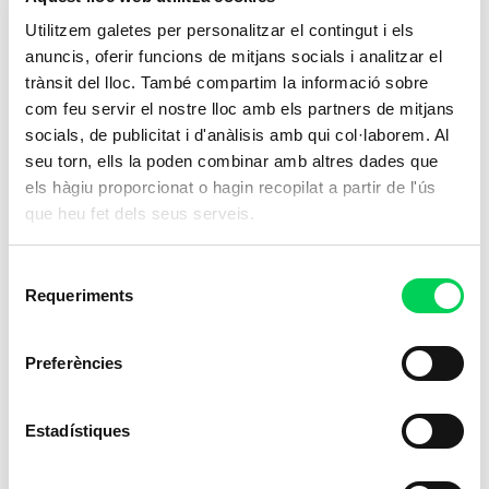
D’entre aquests perfils seleccionem els
Utilitzem galetes per personalitzar el contingut i els
que millor encaixen amb la posició i la
anuncis, oferir funcions de mitjans socials i analitzar el
cultura de l’empresa.
trànsit del lloc. També compartim la informació sobre
com feu servir el nostre lloc amb els partners de mitjans
Posem en contacte empresa i
socials, de publicitat i d'anàlisis amb qui col·laborem. Al
candidats
seu torn, ells la poden combinar amb altres dades que
Et presentem una selecció de perfils i
els hàgiu proporcionat o hagin recopilat a partir de l'ús
facilitem la connexió directa perquè
que heu fet dels seus serveis.
pugueu entrevistar i incorporar el/la
Selecció
professional.
Requeriments
de
consentiment
Preferències
Què guanyes amb Vitae Talent?
Estadístiques
Accés a professionals preparats per afrontar