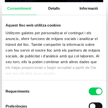
Consentiment
Detalls
Informació
Aquest lloc web utilitza cookies
Utilitzem galetes per personalitzar el contingut i els
anuncis, oferir funcions de mitjans socials i analitzar el
trànsit del lloc. També compartim la informació sobre
com feu servir el nostre lloc amb els partners de mitjans
socials, de publicitat i d'anàlisis amb qui col·laborem. Al
seu torn, ells la poden combinar amb altres dades que
els hàgiu proporcionat o hagin recopilat a partir de l'ús
que heu fet dels seus serveis.
Selecció
Requeriments
de
consentiment
Preferències