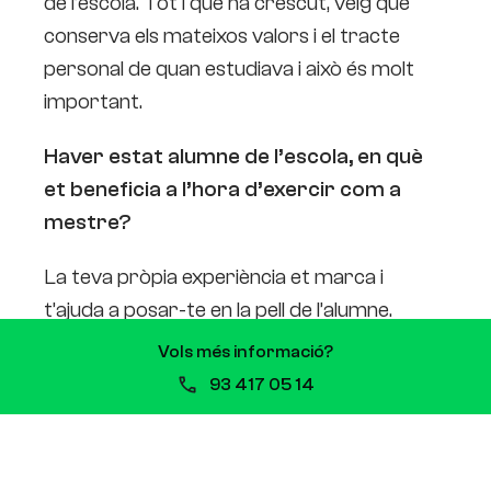
de l’escola. Tot i que ha crescut, veig que
conserva els mateixos valors i el tracte
personal de quan estudiava i això és molt
important.
Haver estat alumne de l’escola, en què
et beneficia a l’hora d’exercir com a
mestre?
La teva pròpia experiència et marca i
t’ajuda a posar-te en la pell de l’alumne.
Aprens a transmetre la pràctica i la teoria
Vols més informació?
tal i com a l’alumne li agrada rebre-la.
93 417 05 14
I suposo que també ells veuen que
després dels estudis, es pot seguir un