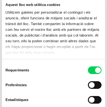
Aquest lloc web utilitza cookies
Utilitzem galetes per personalitzar el contingut i els
anuncis, oferir funcions de mitjans socials i analitzar el
trànsit del lloc. També compartim la informació sobre
Cures Auxiliars d’Infermeria
Cu
com feu servir el nostre lloc amb els partners de mitjans
On
socials, de publicitat i d'anàlisis amb qui col·laborem. Al
Capacita't per oferir atenció essencial en el
Cap
seu torn, ells la poden combinar amb altres dades que
sector sanitari,
una carrera amb un
sec
els hàgiu proporcionat o hagin recopilat a partir de l'ús
impacte directe en el benestar dels
imp
que heu fet dels seus serveis.
pacients
.
pac
Selecció
Requeriments
Presencial
de
consentiment
Ensenyaments Esportius
Preferències
Estadístiques