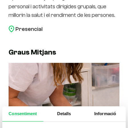
personal i activitats dirigides grupals, que
per
millorin la salut i el rendiment de les persones.
mill
clie
Presencial
Graus Mitjans
Consentiment
Detalls
Informació