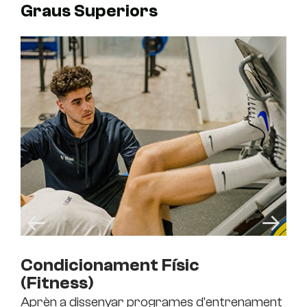
Graus Superiors
Condicionament Físic
Co
(Fitness)
(F
Aprèn a dissenyar programes d'entrenament
For