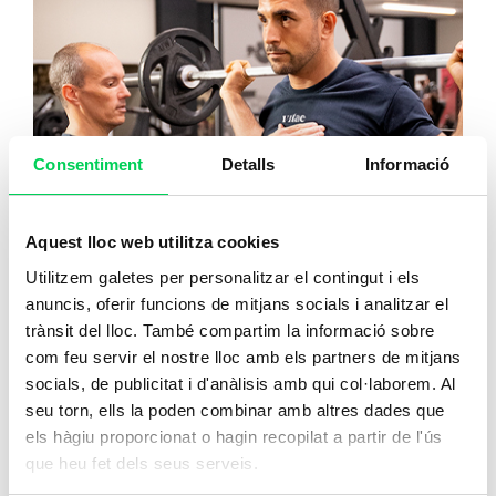
Consentiment
Detalls
Informació
Aquest lloc web utilitza cookies
Utilitzem galetes per personalitzar el contingut i els
anuncis, oferir funcions de mitjans socials i analitzar el
Condicionament Físic en Sala
trànsit del lloc. També compartim la informació sobre
d’Entrenament Polivalent
com feu servir el nostre lloc amb els partners de mitjans
La teva clau d’entrada a l'entrenament
socials, de publicitat i d'anàlisis amb qui col·laborem. Al
personal. Aprèn a dissenyar i adaptar
seu torn, ells la poden combinar amb altres dades que
programes de fitness per millorar la condició
els hàgiu proporcionat o hagin recopilat a partir de l'ús
que heu fet dels seus serveis.
física dels teus clients.