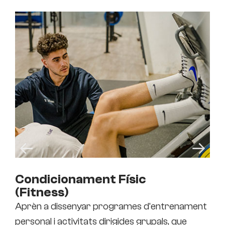
Condicionament Físic
Co
(Fitness)
(F
Aprèn a dissenyar programes d'entrenament
For
personal i activitats dirigides grupals, que
per