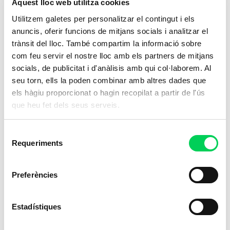
Aquest lloc web utilitza cookies
Utilitzem galetes per personalitzar el contingut i els
anuncis, oferir funcions de mitjans socials i analitzar el
Cures Auxiliars d’Infermeria
Cu
trànsit del lloc. També compartim la informació sobre
On
com feu servir el nostre lloc amb els partners de mitjans
Capacita't per oferir atenció essencial en el
Cap
socials, de publicitat i d'anàlisis amb qui col·laborem. Al
seu torn, ells la poden combinar amb altres dades que
sector sanitari,
una carrera amb un
sec
els hàgiu proporcionat o hagin recopilat a partir de l'ús
impacte directe en el benestar dels
imp
que heu fet dels seus serveis.
pacients
.
pac
Selecció
Presencial
Requeriments
de
consentiment
Ensenyaments Esportius
Preferències
Estadístiques