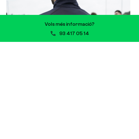
Vols més informació?
93 417 05 14
Tècnic de Futbol Nivell I i II
Una formació reglada que combina rigor
acadèmic i una manera única d’entendre el
futbol per construir el teu camí com a
entrenador/a.