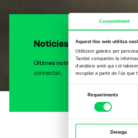
Consentiment
Noticies
Aquest lloc web utilitza coo
Utilitzem galetes per personali
També compartim la informació
Últimes notícies i esdeveniments a Vi
d'anàlisis amb qui col·labore
connectat.
recopilat a partir de l'ús que
Selecció
Requeriments
de
consentiment
Denega