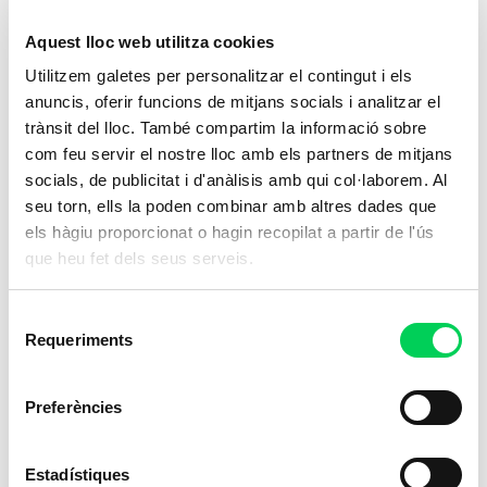
Cures Auxiliars d’Infermeria
Em
Aquest lloc web utilitza cookies
Capacita't per oferir atenció essencial en el
Pre
Utilitzem galetes per personalitzar el contingut i els
anuncis, oferir funcions de mitjans socials i analitzar el
sector sanitari,
una carrera amb un
crí
trànsit del lloc. També compartim la informació sobre
impacte directe en el benestar dels
pape
com feu servir el nostre lloc amb els partners de mitjans
pacients
.
socials, de publicitat i d'anàlisis amb qui col·laborem. Al
P
seu torn, ells la poden combinar amb altres dades que
Presencial
els hàgiu proporcionat o hagin recopilat a partir de l'ús
que heu fet dels seus serveis.
Ensenyaments Esportius
Selecció
Requeriments
de
consentiment
Preferències
Estadístiques