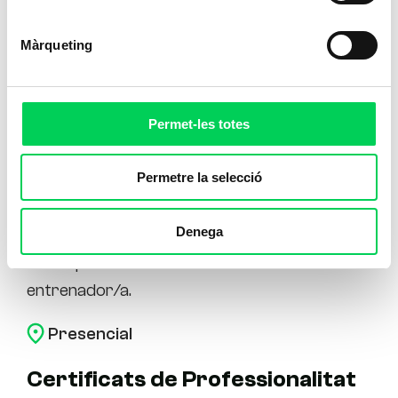
Màrqueting
Permet-les totes
Tècnic de Futbol Nivell I i II
Permetre la selecció
Una formació reglada que combina rigor
Denega
acadèmic i una manera única d’entendre el
futbol per construir el teu camí com a
entrenador/a.
Presencial
Certificats de Professionalitat