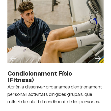
Condicionament Físic
Di
(Fitness)
Aprèn a dissenyar programes d'entrenament
Els
personal i activitats dirigides grupals, que
Des
millorin la salut i el rendiment de les persones.
a l
emo