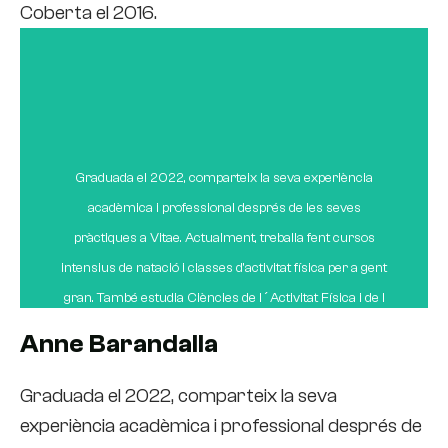
Coberta el 2016.
d'Escola Vitae, Patricia troba satisfacció en la tasca diària,
destacant moments memorables com a coordinadora
d'una jornada esportiva a la platja. El seu missatge per als
estudiants és que valorin la importància d'aquesta
formació en el creixement a nivell esportiu i gaudeixin
del camí, ja que, segons ella, l'educació no només canvia
Graduada el 2022, comparteix la seva experiència
el món, sinó les persones que el canviaran.
acadèmica i professional després de les seves
pràctiques a Vitae. Actualment, treballa fent cursos
intensius de natació i classes d'activitat física per a gent
gran. També estudia Ciències de l´Activitat Física i de l
´Esport a distància. En el seu àmbit esportiu, és
Anne Barandalla
entrenadora d'handbol a Anaitasuna, i ha guanyat dos
Campionats d'Espanya a la categoria infantil. Anne
Graduada el 2022, comparteix la seva
destaca que Vitae li va obrir moltes portes a l'àmbit
experiència acadèmica i professional després de