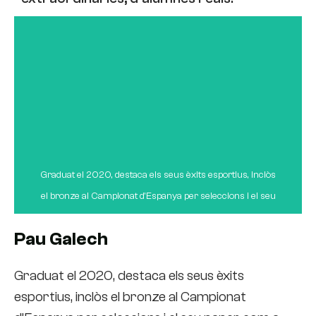
Graduat el 2020, destaca els seus èxits esportius, inclòs
el bronze al Campionat d'Espanya per seleccions i el seu
paper com a segon entrenador a la Lliga Sacyr Asobal.
Pau Galech
Reconeix la utilitat del grau per aplicar els coneixements
a la seva feina diària, a més de contribuir en general al
Graduat el 2020, destaca els seus èxits
seu creixement personal i professional. El seu record
esportius, inclòs el bronze al Campionat
més preat és el darrer dia al centre, on va entendre