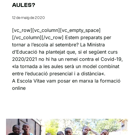
AULES?
12 de maig de 2020
[vc_row][vc_column][vc_empty_space]
[/vc_column][/vc_row] Estem preparats per
tornar a l’escola al setembre? La Ministra
d’Educació ha plantejat que, si el següent curs
2020/2021 no hi ha un remei contra el Covid-19,
«la tornada a les aules serà un model combinat
entre l’educació presencial i a distància«.
A Escola Vitae vam posar en marxa la formació
online