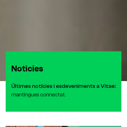
Noticies
Últimes notícies i esdeveniments a Vitae:
mantingues connectat.