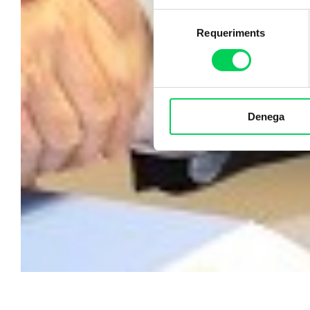
Selecció
Requeriments
de
consentiment
Denega