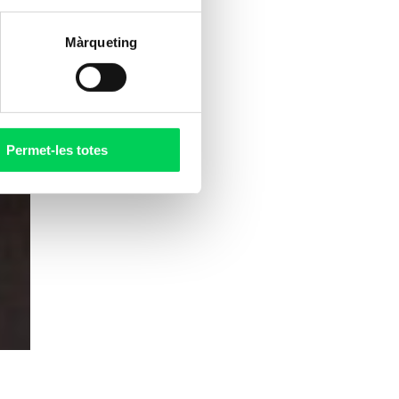
Màrqueting
Permet-les totes