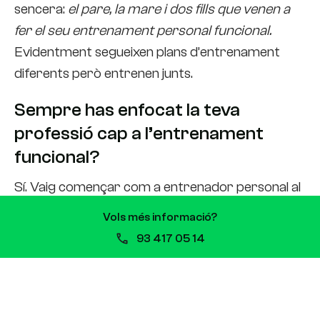
sencera:
el pare, la mare i dos fills que venen a
fer el seu entrenament personal funcional.
Evidentment segueixen plans d’entrenament
diferents però entrenen junts.
Sempre has enfocat la teva
professió cap a l’entrenament
funcional?
Sí. Vaig començar com a entrenador personal al
2004, fa gairebé 20 anys! Com molts tècnics,
Vols més informació?
vaig començar en una cadena de gimnasos, però
93 417 05 14
allà ja vaig començar a treure clients de la sala de
fitness i a explorar l’entrenament funcional.
M’havia de barallar amb la direcció perquè em
donessin permís per instal·lar unes anelles a la