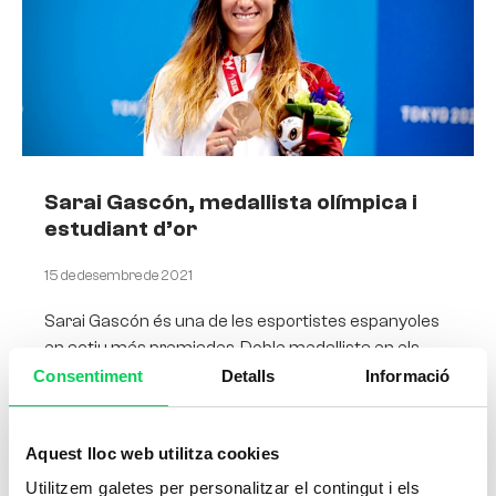
Sarai Gascón, medallista olímpica i
estudiant d’or
15 de desembre de 2021
Sarai Gascón és una de les esportistes espanyoles
en actiu més premiades. Doble medallista en els
darrers Jocs Paralímpics de Tòquio, la Sarai va ser
Consentiment
Detalls
Informació
Aquest lloc web utilitza cookies
Utilitzem galetes per personalitzar el contingut i els