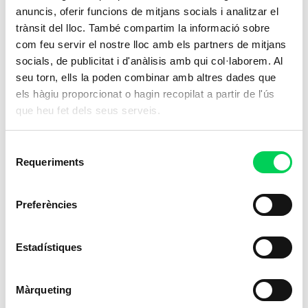
anuncis, oferir funcions de mitjans socials i analitzar el
trànsit del lloc. També compartim la informació sobre
com feu servir el nostre lloc amb els partners de mitjans
socials, de publicitat i d'anàlisis amb qui col·laborem. Al
seu torn, ells la poden combinar amb altres dades que
els hàgiu proporcionat o hagin recopilat a partir de l'ús
que heu fet dels seus serveis.
Selecció
“Ser professor a Vitae és un somni
Requeriments
de
fet realitat”
consentiment
Preferències
24 de novembre de 2021
Parlem amb Marc Torralba, exalumne de Vitae i
Estadístiques
actual professor als graus superiors de
Condicionament Físic i d’Ensenyament i Animació
Socioesportiva. Volem conèixer la seva
Màrqueting