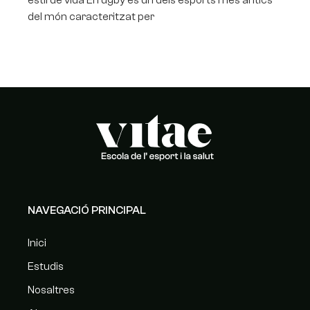
estil de vida El rugby és un dels esports més antics
del món caracteritzat per
NAVEGACIÓ PRINCIPAL
Inici
Estudis
Nosaltres