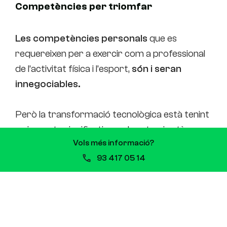
Competències per triomfar
Les competències personals
que es
requereixen per a exercir com a professional
de l’activitat física i l’esport,
són i seran
innegociables.
Però la transformació tecnològica està tenint
un impacte significatiu en el sector, i està
Vols més informació?
revolucionant la forma en com es practica i
93 417 05 14
com es gestiona l’esport. Des de l’ús
d’aplicacions, dispositius per a monitorar el
rendiment dels atletes, fan engagement i
anàlisi de dades en temps real durant els
esdeveniments esportius, etc.