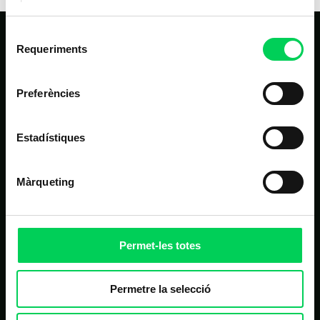
Selecció
Requeriments
de
consentiment
Preferències
Estadístiques
NAVEGACIÓ PRINCIPAL
Inici
Màrqueting
Estudis
Nosaltres
Alumnes
Permet-les totes
Noticies
Permetre la selecció
Contacte