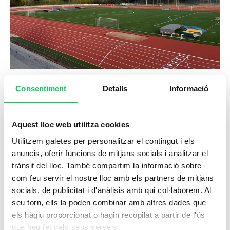
Consentiment
Detalls
Informació
Cicles formatius d’Activitat Física i
Esport a Girona, un futur amb
projecció
Aquest lloc web utilitza cookies
2 de març de 2022
Utilitzem galetes per personalitzar el contingut i els
anuncis, oferir funcions de mitjans socials i analitzar el
FP Esportiva a Girona: construieix el teu futur en
trànsit del lloc. També compartim la informació sobre
l’esport amb Vitae Escollir què estudiar és una de les
com feu servir el nostre lloc amb els partners de mitjans
decisions més importants per a qualsevol
socials, de publicitat i d'anàlisis amb qui col·laborem. Al
seu torn, ells la poden combinar amb altres dades que
els hàgiu proporcionat o hagin recopilat a partir de l'ús
que heu fet dels seus serveis.