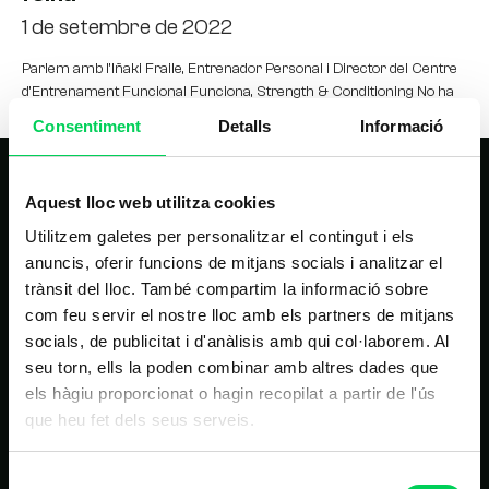
1 de setembre de 2022
Parlem amb l’Iñaki Fraile, Entrenador Personal i Director del Centre
d’Entrenament Funcional Funciona, Strength & Conditioning No ha
estat fàcil trobar un forat per xerrar,
Consentiment
Detalls
Informació
Aquest lloc web utilitza cookies
Utilitzem galetes per personalitzar el contingut i els
anuncis, oferir funcions de mitjans socials i analitzar el
trànsit del lloc. També compartim la informació sobre
com feu servir el nostre lloc amb els partners de mitjans
NAVEGACIÓ PRINCIPAL
socials, de publicitat i d'anàlisis amb qui col·laborem. Al
seu torn, ells la poden combinar amb altres dades que
Inici
els hàgiu proporcionat o hagin recopilat a partir de l'ús
Estudis
que heu fet dels seus serveis.
Nosaltres
Selecció