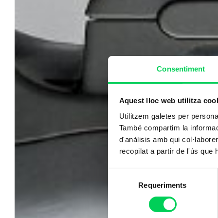
Consentiment
Aquest lloc web utilitza coo
Utilitzem galetes per personali
També compartim la informació
d'anàlisis amb qui col·labore
recopilat a partir de l'ús que
Selecció
Requeriments
de
consentiment