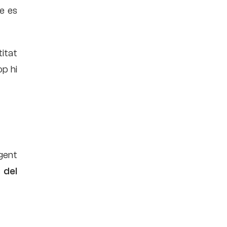
e es
titat
op hi
gent
 del