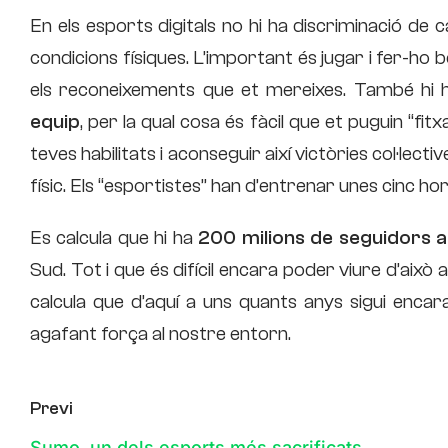
En els esports digitals no hi ha discriminació de c
condicions físiques. L’important és jugar i fer-ho 
els reconeixements que et mereixes. També hi
equip
, per la qual cosa és fàcil que et puguin “fit
teves habilitats i aconseguir així victòries col·lec
físic. Els “esportistes” han d’entrenar unes cinc h
Es calcula que hi ha
200 milions de seguidors 
Sud. Tot i que és difícil encara poder viure d’això 
calcula que d’aquí a uns quants anys sigui encara
agafant força al nostre entorn.
Previ
Sumo, un dels esports més sacrificats