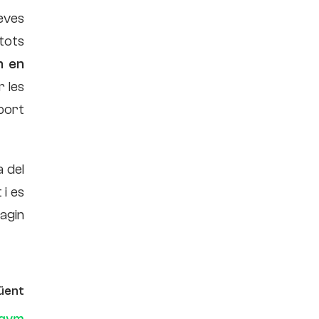
teves
 tots
n en
r les
sport
a del
 i es
vagin
üent
 gym