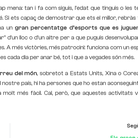
ap mena: tan i fa com siguis, l’edat que tinguis o les 
bé. Si ets capaç de demostrar que ets el millor, rebràs
 ha un
gran percentatge d’esports que es jugue
xar” d’un lloc o d’un altre per a que puguis desenvolupa
tives. A més victòries, més patrocini: funciona com un e
ores cada dia per anar bé, tot i que a vegades són més.
arreu del món
, sobretot a Estats Units, Xina o Core
al nostre país, hi ha persones que ho estan aconseguint
 molt més fàcil. Cal, però, que aquestes activitats 
Seg
Els green