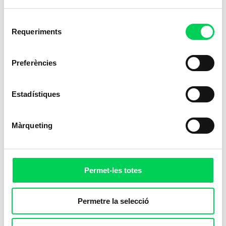
Selecció
Requeriments
de
consentiment
Preferències
Estadístiques
Màrqueting
Permet-les totes
Permetre la selecció
Wellness
és el terme anglès que es fa servir
per a definir
l’equilibri saludable entre el