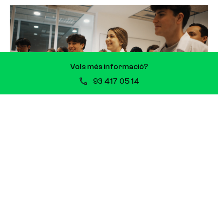
Vols més informació?
93 417 05 14
Clínica Corachan i Escola Vitae: nova
col·laboració que impulsa la FP
sanitària
13 de juliol de 2026
Clínica Corachan i Escola Vitae signen una
col·laboració que impulsarà la formació de
professionals sanitaris Quan es comparteixen