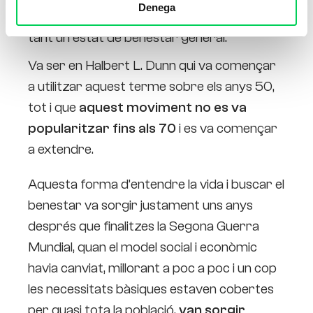
Denega
cos, la ment i les emocions
, obtenint per
tant un estat de benestar general.
Va ser en Halbert L. Dunn qui va començar
a utilitzar aquest terme sobre els anys 50,
tot i que
aquest moviment no es va
popularitzar fins als 70
i es va començar
a extendre.
Aquesta forma d’entendre la vida i buscar el
benestar va sorgir justament uns anys
després que finalitzes la Segona Guerra
Mundial, quan el model social i econòmic
havia canviat, millorant a poc a poc i un cop
les necessitats bàsiques estaven cobertes
per quasi tota la població,
van sorgir