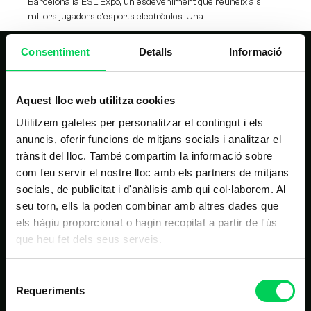
Barcelona la ESL Expo, un esdeveniment que reuneix als
millors jugadors d’esports electrònics. Una
Consentiment
Detalls
Informació
Aquest lloc web utilitza cookies
Utilitzem galetes per personalitzar el contingut i els
anuncis, oferir funcions de mitjans socials i analitzar el
NAVEGACIÓ PRINCIPAL
trànsit del lloc. També compartim la informació sobre
com feu servir el nostre lloc amb els partners de mitjans
Inici
socials, de publicitat i d'anàlisis amb qui col·laborem. Al
seu torn, ells la poden combinar amb altres dades que
Estudis
els hàgiu proporcionat o hagin recopilat a partir de l'ús
Nosaltres
que heu fet dels seus serveis.
Alumnes
Selecció
Noticies
Requeriments
de
Contacte
consentiment