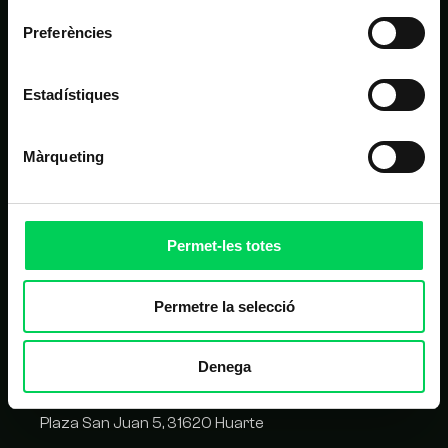
Preferències
ALTRES LINKS D'INTERÈS
Estadístiques
Matrícula
Campus virtual
Màrqueting
FAQ
Homologació de proveïdors
Permet-les totes
CONTACTE
Permetre la selecció
C/ Balmes 209, 08006 Barcelona
Denega
93 417 05 14
Plaza San Juan 5, 31620 Huarte