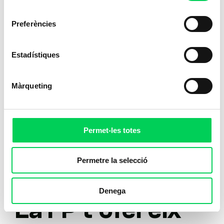
consentiment
Preferències
Estadístiques
Màrqueting
Permet-les totes
Permetre la selecció
Denega
La FP t’ofereix