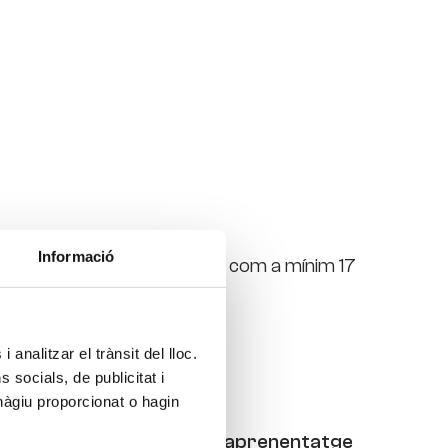
Informació
. Per presentar-s’hi cal tenir com a mínim 17
 analitzar el trànsit del lloc.
Vitae​
socials, de publicitat i
hàgiu proporcionat o hagin
 de l’experiència
Vitae un aprenentatge