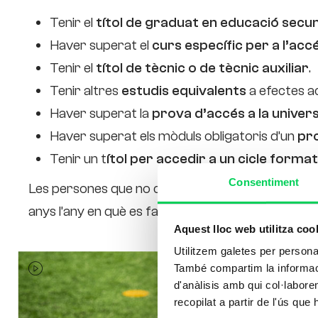
Tenir el
títol de graduat en educació secun
Haver superat el
curs específic per a l’accé
Tenir el
títol de tècnic o de tècnic auxiliar
.
Tenir altres
estudis equivalents
a efectes a
Haver superat la
prova d’accés a la univers
Haver superat els mòduls obligatoris d’un
pro
Tenir un t
ítol per accedir a un cicle forma
Consentiment
Les persones que no compleixen cap d’aquests r
anys l’any en què es fa la prova.
Aquest lloc web utilitza coo
Utilitzem galetes per personali
També compartim la informació
d'anàlisis amb qui col·labore
recopilat a partir de l'ús que