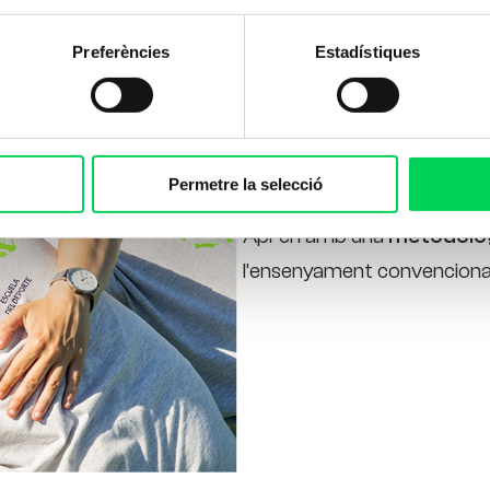
per a tota la vida.
Preferències
Estadístiques
Aquí tu ets el centre:
necessitats.
Aprenem fent i gaudi
Permetre la selecció
Analitzem
per millor
Aprèn amb una
metodolog
l’ensenyament convenciona