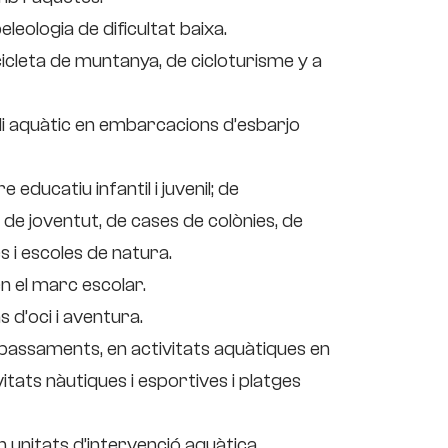
leologia de dificultat baixa.
cicleta de muntanya, de cicloturisme y a
edi aquàtic en embarcacions d’esbarjo
 educatiu infantil i juvenil; de
e joventut, de cases de colònies, de
s i escoles de natura.
n el marc escolar.
s d’oci i aventura.
mbassaments, en activitats aquàtiques en
vitats nàutiques i esportives i platges
 unitats d’intervenció aquàtica.