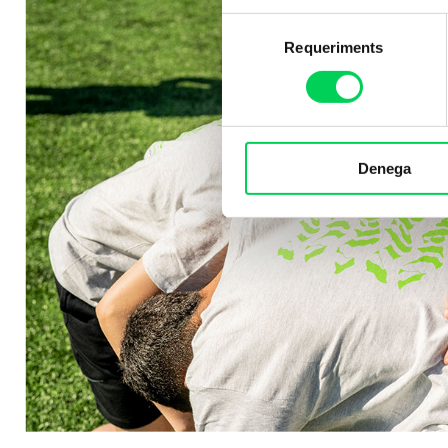
Selecció
Requeriments
de
consentiment
Denega