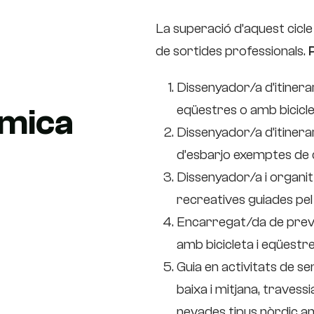
La superació d’aquest cicle
de sortides professionals.
Dissenyador/a d’itinera
eqüestres o amb bicicle
èmica
Dissenyador/a d’itinera
d’esbarjo exemptes de 
Dissenyador/a i organit
recreatives guiades pel
Encarregat/da de preve
amb bicicleta i eqüestr
Guia en activitats de 
baixa i mitjana, travess
nevades tipus nòrdic 