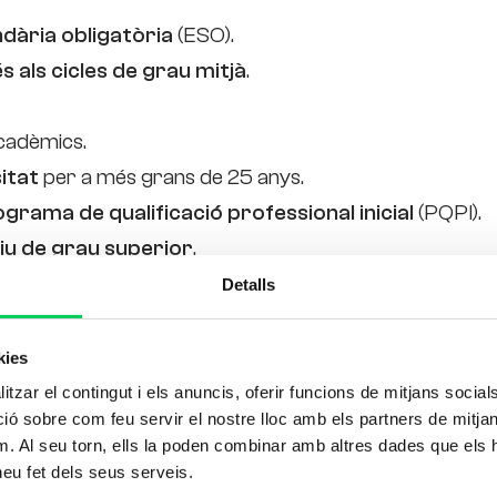
dària obligatòria
(ESO).
s als cicles de grau mitjà
.
cadèmics.
itat
per a més grans de 25 anys.
grama de qualificació professional inicial
(PQPI).
tiu de grau superior
.
Detalls
equisits podràn accedir superant una
prova d’accés
kies
tzar el contingut i els anuncis, oferir funcions de mitjans socials i
El mètode 
 sobre com feu servir el nostre lloc amb els partners de mitjans 
m. Al seu torn, ells la poden combinar amb altres dades que els 
 heu fet dels seus serveis.
Formem amb valors per fer