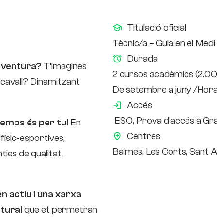
Titulació oficial
Tècnic/a – Guia en el Medi
Durada
’aventura?
T’imagines
2 cursos acadèmics (2.0
 cavall? Dinamitzant
De setembre a juny /Horar
Accés
ESO,
Prova d’accés a Gra
 Temps és per tu!
En
Centres
físic-esportives,
Balmes, Les Corts, Sant 
ties de qualitat,
 actiu i una xarxa
tural
que et permetran