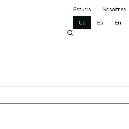
Estudis
Nosaltres
Ca
Es
En
de Lleure