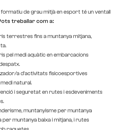
 formatiu de grau mitjà en esport té un ventall
Pots treballar com a:
ris terrestres fins a muntanya mitjana,
ta.
ris pel medi aquàtic en embarcacions
despatx.
zador/a d’activitats fisicoesportives
 medi natural.
nció i seguretat en rutes i esdeveniments
es.
senderisme, muntanyisme per muntanya
ia per muntanya baixa i mitjana, i rutes
amb raquetes.