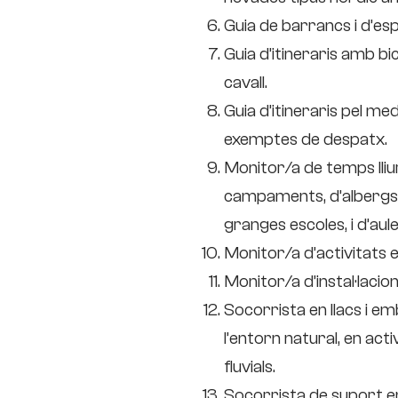
Guia de barrancs i d’espe
Guia d’itineraris amb bi
cavall.
Guia d’itineraris pel m
exemptes de despatx.
Monitor/a de temps lliure
campaments, d’albergs d
granges escoles, i d’aule
Monitor/a d’activitats e
Monitor/a d’instal·lacion
Socorrista en llacs i e
l’entorn natural, en acti
fluvials.
Socorrista de suport en