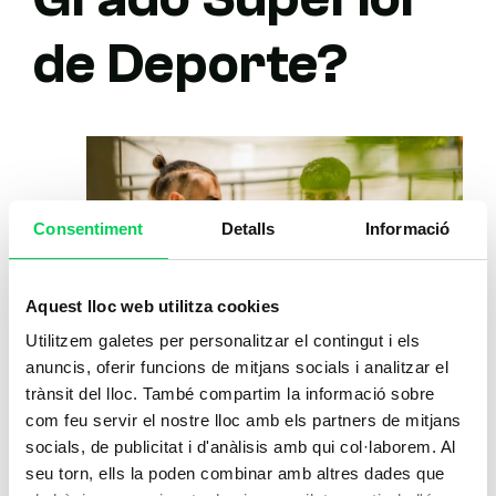
de Deporte?
Consentiment
Detalls
Informació
Aquest lloc web utilitza cookies
Utilitzem galetes per personalitzar el contingut i els
anuncis, oferir funcions de mitjans socials i analitzar el
trànsit del lloc. També compartim la informació sobre
Continuidad académica
com feu servir el nostre lloc amb els partners de mitjans
después de la Formación
socials, de publicitat i d'anàlisis amb qui col·laborem. Al
seu torn, ells la poden combinar amb altres dades que
Profesional