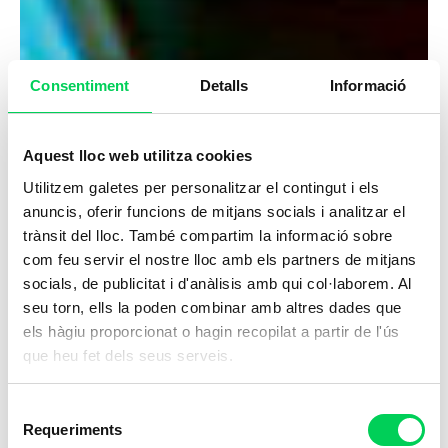
Consentiment
Detalls
Informació
Aquest lloc web utilitza cookies
Utilitzem galetes per personalitzar el contingut i els
anuncis, oferir funcions de mitjans socials i analitzar el
trànsit del lloc. També compartim la informació sobre
com feu servir el nostre lloc amb els partners de mitjans
socials, de publicitat i d'anàlisis amb qui col·laborem. Al
seu torn, ells la poden combinar amb altres dades que
els hàgiu proporcionat o hagin recopilat a partir de l'ús
que heu fet dels seus serveis.
Selecció
Requeriments
de