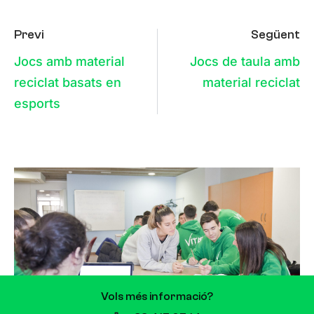
Previ
Següent
Jocs amb material
Jocs de taula amb
reciclat basats en
material reciclat
esports
Vols més informació?