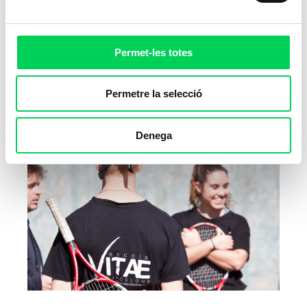
28 de maig de 2020
L’ESCOLTA ACTIVA Què és el que ens mou a
Permet-les totes
comportar-nos d’una determinada manera?
Moltes vegades, en el nostre dia a dia, ens
Permetre la selecció
deixem emportar per
Denega