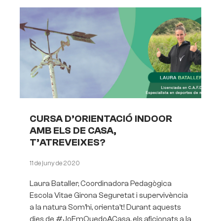
CURSA D’ORIENTACIÓ INDOOR
AMB ELS DE CASA,
T’ATREVEIXES?
11 de juny de 2020
Laura Bataller, Coordinadora Pedagògica
Escola Vitae Girona Seguretat i supervivència
a la natura Som’hi, orienta’t! Durant aquests
dies de #JoEmQuedoACasa, els aficionats a la