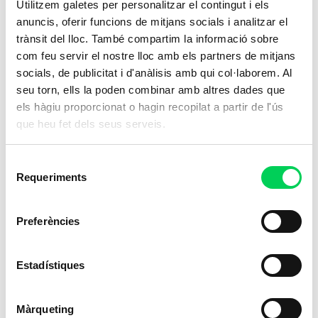
Utilitzem galetes per personalitzar el contingut i els
El curs s’acaba: estàs preparat? En primer lloc,
anuncis, oferir funcions de mitjans socials i analitzar el
volem aprofitar l’ocasió per felicitar tots els
trànsit del lloc. També compartim la informació sobre
alumnes del Grau Superior EAS que, malgrat
com feu servir el nostre lloc amb els partners de mitjans
les condicions tan
socials, de publicitat i d'anàlisis amb qui col·laborem. Al
seu torn, ells la poden combinar amb altres dades que
els hàgiu proporcionat o hagin recopilat a partir de l'ús
que heu fet dels seus serveis.
Selecció
Requeriments
de
consentiment
Preferències
Estadístiques
LA CLAU DE SABER COMUNICAR I
MOTIVAR
Màrqueting