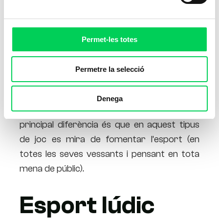
Permet-les totes
Permetre la selecció
Els
jocs d’esport
tenen un origen molt
Denega
semblant als
jocs tradicionals
, tot i que la
principal diferència és que en aquest tipus
de joc es mira de fomentar l’esport (en
totes les seves vessants i pensant en tota
mena de públic).
Esport lúdic