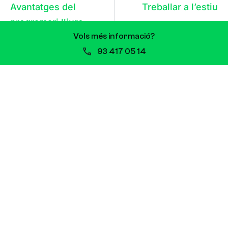
Avantatges del
Treballar a l’estiu
programari lliure
Vols més informació?
93 417 05 14
Clínica Corachan i Escola Vitae: nova
col·laboració que impulsa la FP
sanitària