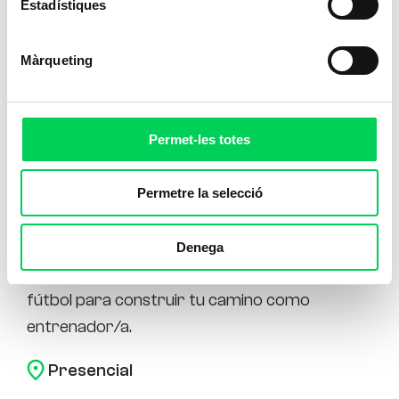
Estadístiques
Màrqueting
Permet-les totes
Permetre la selecció
Técnico de Fútbol Nivel I y II
Una formación reglada que combina rigor
Denega
académico y una forma única de entender el
fútbol para construir tu camino como
entrenador/a.
Presencial