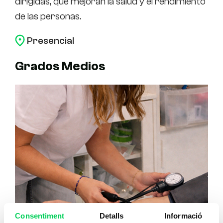
dirigidas, que mejoran la salud y el rendimiento
aco
de las personas.
fís
Presencial
P
Grados Medios
Consentiment
Detalls
Informació