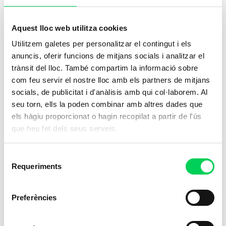
Cuidados Auxiliares de
Em
Aquest lloc web utilitza cookies
Enfermería
Utilitzem galetes per personalitzar el contingut i els
Capacítate para brindar atención esencial en
Pre
anuncis, oferir funcions de mitjans socials i analitzar el
trànsit del lloc. També compartim la informació sobre
el sector sanitario,
una carrera con un
crí
com feu servir el nostre lloc amb els partners de mitjans
impacto directo en el bienestar de los
pape
socials, de publicitat i d'anàlisis amb qui col·laborem. Al
pacientes
.
seg
seu torn, ells la poden combinar amb altres dades que
els hàgiu proporcionat o hagin recopilat a partir de l'ús
Presencial
P
que heu fet dels seus serveis.
Enseñanzas Deportivas
Selecció
Requeriments
de
consentiment
Preferències