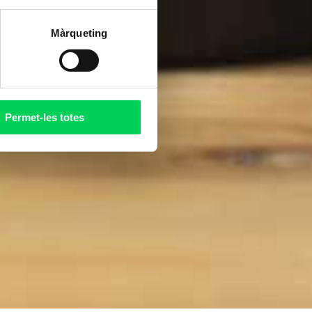
Màrqueting
Permet-les totes