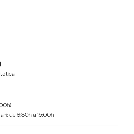
l
tètica
000h)
ri: de 8:30h a 15:00h