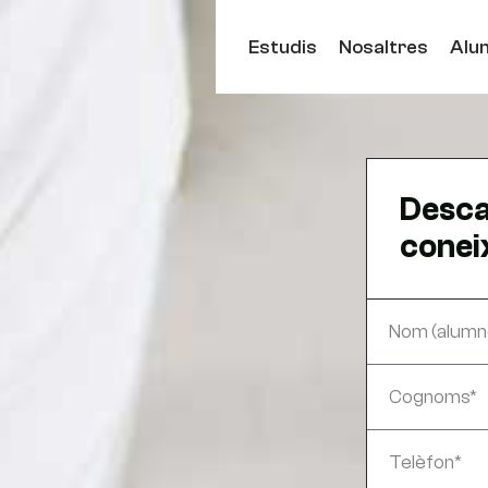
Estudis
Nosaltres
Alu
Desca
coneix