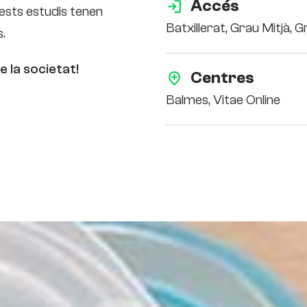
Accés
uests estudis tenen
Batxillerat,
Grau Mitjà,
G
s.
e la societat!
Centres
Balmes, Vitae Online