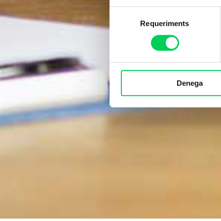
Selecció
Requeriments
de
consentiment
Denega