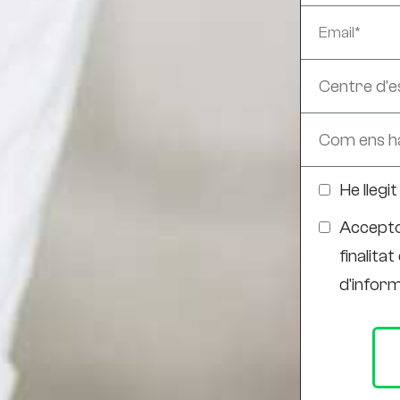
He llegi
Accepto
finalitat
d'inform