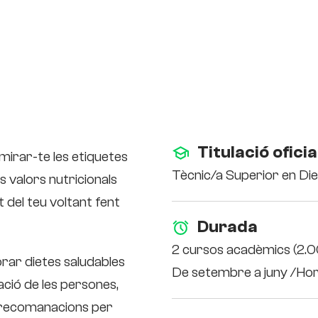
Titulació oficia
mirar-te les etiquetes
Tècnic/a Superior en Die
s valors nutricionals
 del teu voltant fent
Durada
2 cursos acadèmics (2.
rar dietes saludables
De setembre a juny /Hora
tació de les persones,
r recomanacions per