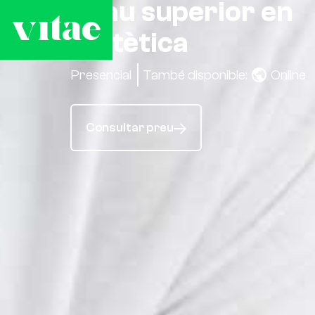
Grau superior en
Dietètica
Presencial
També disponible:
Online
Consultar preu