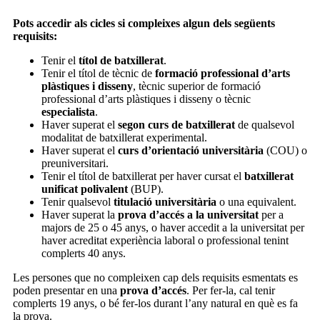
Pots accedir als cicles si compleixes algun dels següents
requisits:
Tenir el
títol de batxillerat
.
Tenir el títol de tècnic de
formació professional d’arts
plàstiques i disseny
, tècnic superior de formació
professional d’arts plàstiques i disseny o tècnic
especialista
.
Haver superat el
segon curs de batxillerat
de qualsevol
modalitat de batxillerat experimental.
Haver superat el
curs d’orientació universitària
(COU) o
preuniversitari.
Tenir el títol de batxillerat per haver cursat el
batxillerat
unificat polivalent
(BUP).
Tenir qualsevol
titulació universitària
o una equivalent.
Haver superat la
prova d’accés a la universitat
per a
majors de 25 o 45 anys, o haver accedit a la universitat per
haver acreditat experiència laboral o professional tenint
complerts 40 anys.
Les persones que no compleixen cap dels requisits esmentats es
poden presentar en una
prova d’accés
. Per fer-la, cal tenir
complerts 19 anys, o bé fer-los durant l’any natural en què es fa
la prova.