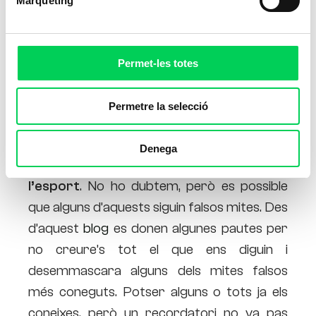
Màrqueting
Permet-les totes
Permetre la selecció
Segur que heu sentit alguna vegada algun
Denega
consell vinculat amb
l’alimentació i
l’esport
. No ho dubtem, però es possible
que alguns d’aquests siguin falsos mites. Des
d’aquest
blog
es donen algunes pautes per
no creure’s tot el que ens diguin i
desemmascara alguns dels mites falsos
més coneguts. Potser alguns o tots ja els
coneixes, però un recordatori no va pas