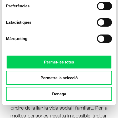
Preferències
Estadístiques
Màrqueting
Permet-les totes
Permetre la selecció
Avui dia
el ritme de vida que portem és
Denega
esgotador
: el treball, els estudis, la neteja i
ordre de la llar, la vida social i familiar… Per a
moltes persones resulta impossible trobar