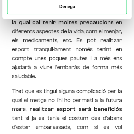
pràctica molt saludable, fins i tot si s’estàs
Denega
embarassada, encara que
és una etapa en
la qual cal tenir moltes precaucions
en
diferents aspectes de la vida, com el menjar,
els medicaments, etc. Es pot realitzar
esport tranquil·lament només tenint en
compte unes poques pautes i a més ens
ajudarà a viure l’embaràs de forma més
saludable.
Tret que es tingui alguna complicació per la
qual el metge no l’hi ho permeti a la futura
mare,
realitzar esport serà beneficiós
tant si ja es tenia el costum des d’abans
d’estar embarassada, com si es vol