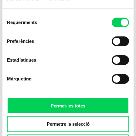
Selecció
Requeriments
de
consentiment
Preferències
Estadístiques
Màrqueting
Permet-les totes
Permetre la selecció
Realitzar exercici físic regularment és una