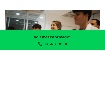
Vols més informació?
93 417 05 14
Clínica Corachan i Escola Vitae: nova
col·laboració que impulsa la FP
sanitària
13 de juliol de 2026
Clínica Corachan i Escola Vitae signen una
col·laboració que impulsarà la formació de