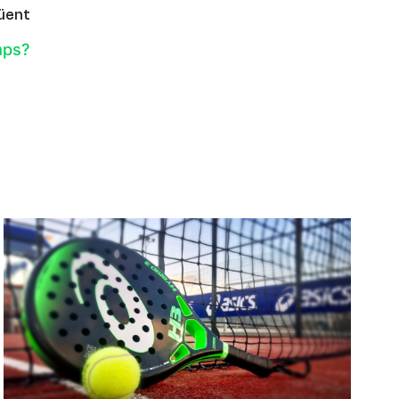
üent
mps?