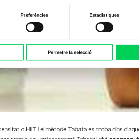
Preferències
Estadístiques
Permetre la selecció
ntensitat o HIIT i el mètode Tabata es troba dins d’aq