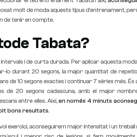
eccionar el teu entrenament Tabata i així,
aconsegui
posat molt de moda aquests tipus d’entrenament, però
han de tenir en compte.
tode Tabata?
ntervals i de curta durada. Per aplicar aquesta modal
zar-lo durant 20 segons, la major quantitat de repeti
ns de 10 segons exactes i continuar 7 sèries més. És a
ries de 20 segons cadascuna, amb el major nombr
cans entre elles. Així,
en només 4 minuts aconse
olt bons resultats
.
l exercici, aconseguirem major intensitat i un trebal
úscul i menor risc de lesions, si fem moviments