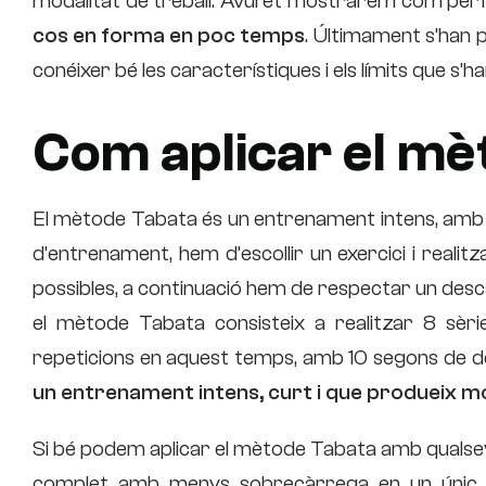
modalitat de treball. Avui et mostrarem com perf
cos en forma en poc temps
. Últimament s’han 
conéixer bé les característiques i els límits que s’
Com aplicar el mè
El mètode Tabata és un entrenament intens, amb i
d’entrenament, hem d’escollir un exercici i realit
possibles, a continuació hem de respectar un desca
el mètode Tabata consisteix a realitzar 8 sè
repeticions en aquest temps, amb 10 segons de des
un entrenament intens, curt i que produeix m
Si bé podem aplicar el mètode Tabata amb qualsevo
complet amb menys sobrecàrrega en un únic m