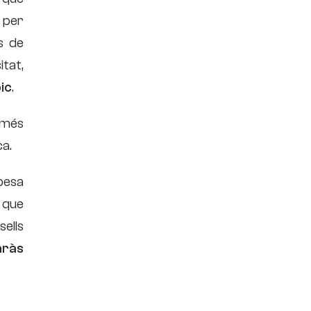
 per
s de
tat,
ic
.
 més
ca.
pesa
 que
ells
aràs