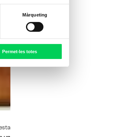
Màrqueting
Permet-les totes
uesta