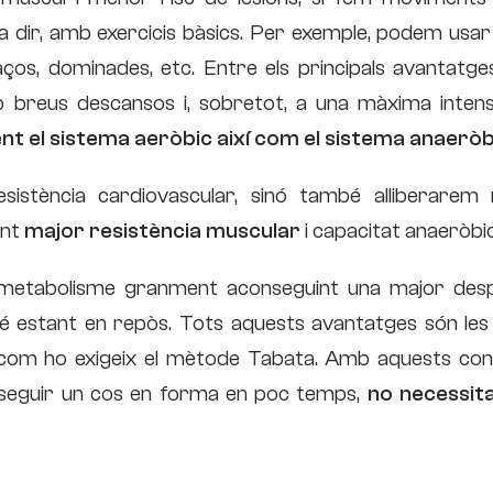
 dir, amb exercicis bàsics. Per exemple, podem usar
os, dominades, etc. Entre els principals avantatge
 breus descansos i, sobretot, a una màxima intensi
ment el sistema aeròbic així com el sistema anaeròb
sistència cardiovascular, sinó també alliberarem
int
major resistència muscular
i capacitat anaeròbi
 metabolisme granment aconseguint una major des
é estant en repòs. Tots aquests avantatges són les
 com ho exigeix el mètode Tabata. Amb aquests cons
seguir un cos en forma en poc temps,
no necessit