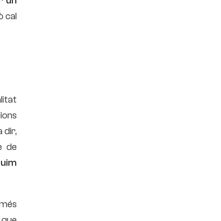
r un
 cal
itat
cions
 dir,
e de
guim
l més
 que