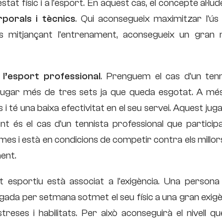
stat físic i a l’esport. En aquest cas, el concepte al·lud
porals i tècnics
. Qui aconsegueix maximitzar l’ús 
ts mitjançant l’entrenament, aconsegueix un gran ni
l’esport professional
. Prenguem el cas d’un tenn
ot jugar més de tres sets ja que queda esgotat. A més
s i té una baixa efectivitat en el seu servei. Aquest jug
ent és el cas d’un tennista professional que particip
 mes i està en condicions de competir contra els millor
ent.
 esportiu està associat a l’exigència. Una persona
gada per setmana sotmet el seu físic a una gran exig
treses i habilitats. Per això aconseguirà el nivell q