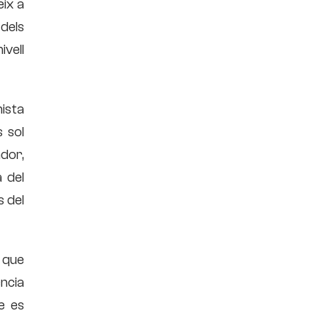
eix a
dels
vell
ista
 sol
ador,
a del
s del
 que
ència
ue es