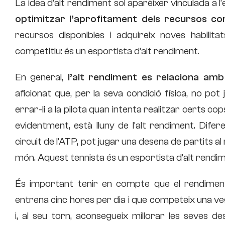
La idea d’alt rendiment sol aparèixer vinculada a l’e
optimitzar l’aprofitament dels recursos cor
recursos disponibles i adquireix noves habilita
competitiu: és un esportista d’alt rendiment.
En general,
l’alt rendiment es relaciona amb 
aficionat que, per la seva condició física, no p
errar-li a la pilota quan intenta realitzar certs cop
evidentment, està lluny de l’alt rendiment. Difer
circuit de l’ATP, pot jugar una desena de partits al
món. Aquest tennista és un esportista d’alt rendim
És important tenir en compte que el rendiment
entrena cinc hores per dia i que competeix una ve
i, al seu torn, aconsegueix millorar les seves des