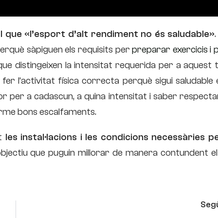
l que «l’esport d’alt rendiment no és saludable»
erquè sàpiguen els requisits per
preparar exercicis i 
que distingeixen la intensitat requerida per a aquest 
fer l’activitat física correcta perquè sigui saludable 
or per a cadascun, a quina intensitat i saber respecta
terme bons escalfaments.
it
les instal·lacions i les condicions necessàries pe
objectiu que puguin millorar de manera contundent el
Seg