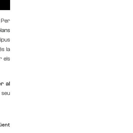
. Per
plans
tipus
és la
r els
r al
 seu
üent