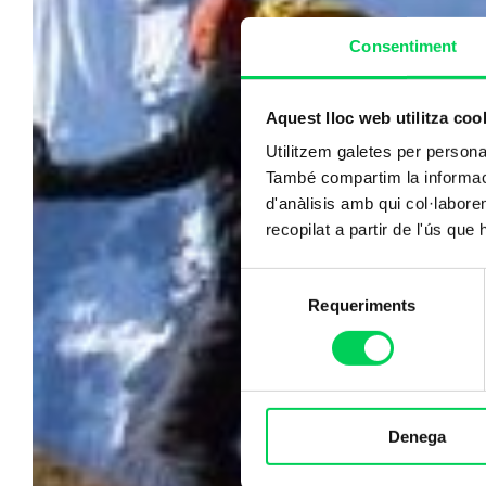
Consentiment
Aquest lloc web utilitza coo
Utilitzem galetes per personali
També compartim la informació
d'anàlisis amb qui col·labore
recopilat a partir de l'ús que
Selecció
Requeriments
de
consentiment
Denega