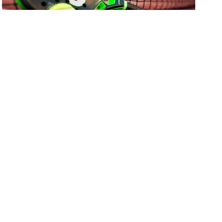
Perquè el pàdel és ara l’esport
favorit de molts?
17 de juny de 2019
El pàdel es un esport que cada vegada està
més de moda, sobre això no hi ha discussió
ja que és el segon esport més