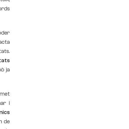
ords
oder
racta
tats.
tats
xò ja
ermet
ar i
nics
n de