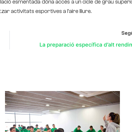
tulació esmentada dóna accés a un cicle de grau superio
r activitats esportives a l’aire lliure.
Seg
La preparació específica d’alt rendi