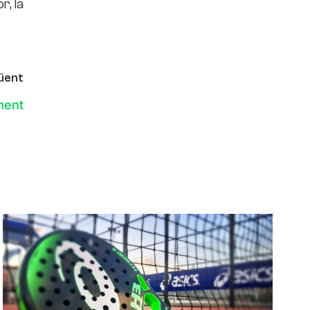
r, la
üent
ment