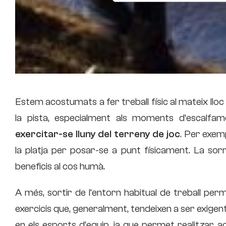
Estem acostumats a fer treball físic al mateix llo
la pista, especialment als moments d’escalfam
exercitar-se lluny del terreny de joc
. Per exem
la platja per posar-se a punt físicament. La sor
beneficis al cos humà.
A més, sortir de l’entorn habitual de treball perme
exercicis que, generalment, tendeixen a ser exigent
en els esports d’equip, ja que permet realitzar ac