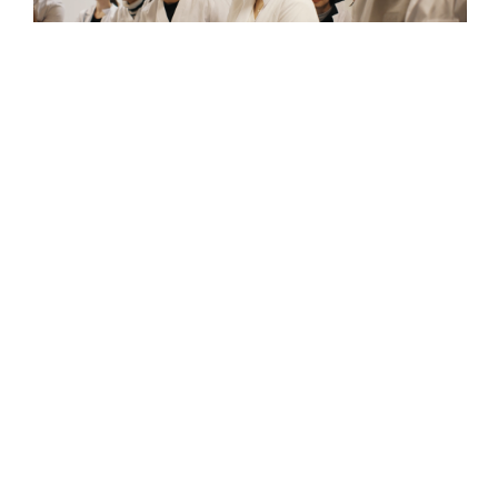
Clínica Corachan i Escola Vitae:
nova col·laboració que impulsa la FP
sanitària
13 de juliol de 2026
Clínica Corachan i Escola Vitae signen una
col·laboració que impulsarà la formació de
professionals sanitaris Quan es comparteixen
valors i propòsits, les aliances sorgeixen de