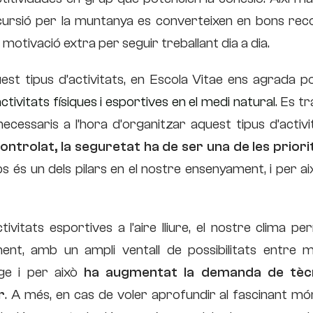
excursió per la muntanya es converteixen en bons rec
 motivació extra per seguir treballant dia a dia.
st tipus d’activitats, en Escola Vitae ens agrada p
ivitats físiques i esportives en el medi natural
. Es t
ecessaris a l’hora d’organitzar aquest tipus d’activi
ontrolat, la seguretat ha de ser una de les priori
ps és un dels pilars en el nostre ensenyament, i per ai
tivitats esportives a l’aire lliure, el nostre clima p
ment, amb un ampli ventall de possibilitats entre m
uge i per això
ha augmentat la demanda de tèc
r
. A més, en cas de voler aprofundir al fascinant mó