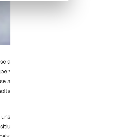
-se a
 per
se a
olts
a uns
sitiu
teix,