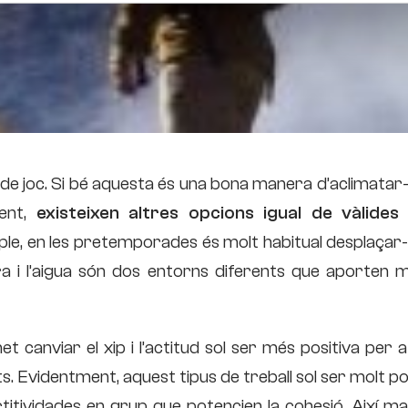
c de joc. Si bé aquesta és una bona manera d’aclimatar
ent,
existeixen altres opcions igual de vàlides
ple, en les pretemporades és molt habitual desplaçar-
ra i l’aigua són dos entorns diferents que aporten m
t canviar el xip i l’actitud sol ser més positiva per 
s. Evidentment, aquest tipus de treball sol ser molt po
titividades en grup que potencien la cohesió. Així ma