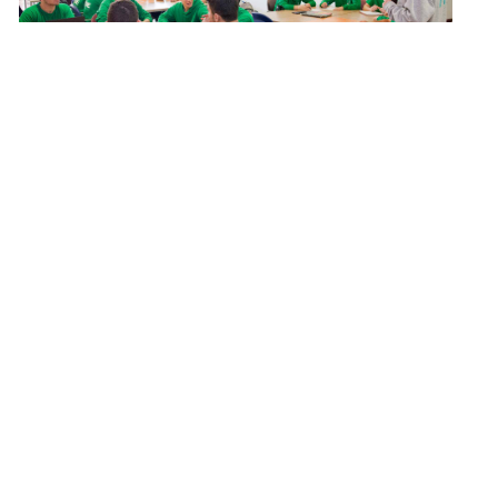
COM SERÀ LA TORNADA A LES
AULES?
12 de maig de 2020
[vc_row][vc_column][vc_empty_space]
[/vc_column][/vc_row] Estem preparats per
tornar a l’escola al setembre? La Ministra
d’Educació ha plantejat que, si el següent curs
2020/2021 no hi ha un remei contra el