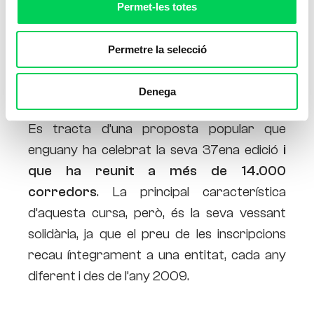
Permet-les totes
Permetre la selecció
Aquest passat diumenge es va celebrar a
Denega
Barcelona la ja famosa “
Cursa de la Mercè
”.
Es tracta d’una proposta popular que
enguany ha celebrat la seva 37ena edició
i
que ha reunit a més de 14.000
corredors
. La principal característica
d’aquesta cursa, però, és la seva vessant
solidària, ja que el preu de les inscripcions
recau íntegrament a una entitat, cada any
diferent i des de l’any 2009.