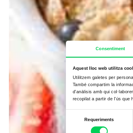
Consentiment
Aquest lloc web utilitza coo
Utilitzem galetes per personali
També compartim la informació
d'anàlisis amb qui col·labore
recopilat a partir de l'ús que
Selecció
Requeriments
de
consentiment