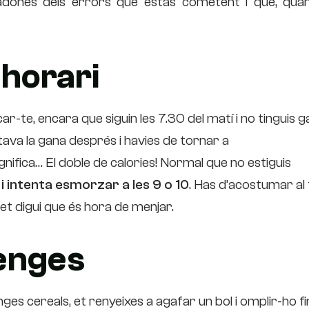
adones dels errors que estàs cometent i que, quan
’horari
ar-te, encara que siguin les 7.30 del matí i no tinguis 
tava la gana després i havies de tornar a
nifica… El doble de calories! Normal que no estiguis
 i intenta esmorzar a les 9 o 10
. Has d’acostumar al
 et digui que és hora de menjar.
enges
s cereals, et renyeixes a agafar un bol i omplir-ho fi