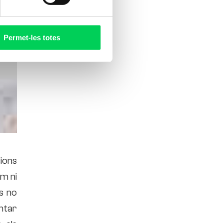
Permet-les totes
sions
m ni
s no
entar