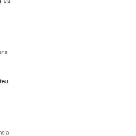
 els
gana
 teu
ns a