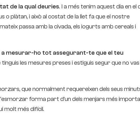
t de la qual deuries
. I a més tenim aquest dia en el 
s o plàtan, i això al costat de la llet fa que el nostre
mateix passa amb la civada, els iogurts amb cereals i
a mesurar-ho tot assegurant-te que el teu
e tinguis les mesures preses i estiguis segur que no vas
orzars, que normalment requereixen dels seus minut
 l’esmorzar forma part d’un dels menjars més import
i molt més difícil.