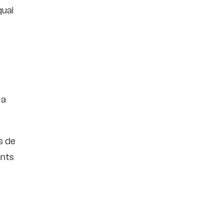
qual
 a
s de
ants