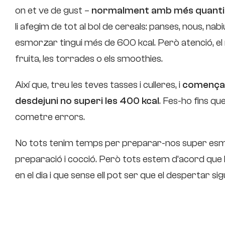
on et ve de gust –
normalment amb més quantita
li afegim de tot al bol de cereals: panses, nous, nabiu
esmorzar tingui més de 600 kcal. Però atenció, el 
fruita, les torrades o els smoothies.
Així que, treu les teves tasses i culleres, i
comença 
desdejuni no superi les 400 kcal
. Fes-ho fins qu
cometre errors.
No tots tenim temps per preparar-nos super esm
preparació i cocció. Però tots estem d’acord que
en el dia i que sense ell pot ser que el despertar sigu