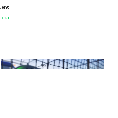
üent
orma