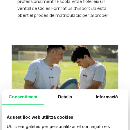
professionalment? Escola Vitae t’ofereix un
ventall de Cicles Formatius d’Esport Ja està
obert el procés de matriculació per al proper
Consentiment
Detalls
Informació
Tècnic esportiu: professionals
amb passió i projecció
Aquest lloc web utilitza cookies
Utilitzem galetes per personalitzar el contingut i els
25 d'octubre de 2018