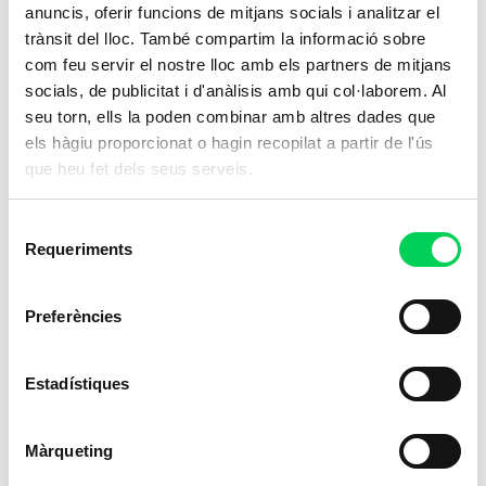
anuncis, oferir funcions de mitjans socials i analitzar el
trànsit del lloc. També compartim la informació sobre
Forma’t per transformar Treballar com a
com feu servir el nostre lloc amb els partners de mitjans
tècnic esportiu és molt més que una opció
socials, de publicitat i d'anàlisis amb qui col·laborem. Al
laboral, és una oportunitat per transformar el
seu torn, ells la poden combinar amb altres dades que
que més t’agrada fer
els hàgiu proporcionat o hagin recopilat a partir de l'ús
que heu fet dels seus serveis.
Selecció
Requeriments
de
consentiment
Preferències
Estadístiques
Màrqueting
Grau Superior d’Esport a