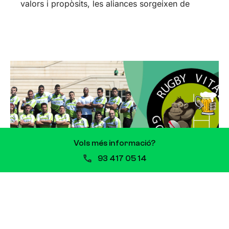
valors i propòsits, les aliances sorgeixen de
Vols més informació?
93 417 05 14
EL RUGBY, «UN ESPORT DE BÈSTIES
JUGAT PER CAVALLERS»
28 de maig de 2020