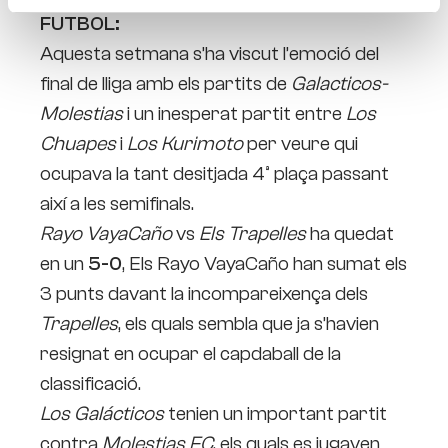
FUTBOL:
Aquesta setmana s’ha viscut l’emoció del
final de lliga amb els partits de
Galacticos-
Molestias
i un inesperat partit entre
Los
Chuapes
i
Los Kurimoto
per veure qui
ocupava la tant desitjada 4ª plaça passant
així a les semifinals.
Rayo VayaCaño
vs
Els Trapelles
ha quedat
en un
5-0
, Els Rayo VayaCaño han sumat els
3 punts davant la incompareixença dels
Trapelles
, els quals sembla que ja s’havien
resignat en ocupar el capdaball de la
classificació.
Los Galácticos
tenien un important partit
contra
Molestias FC
, els quals es jugaven