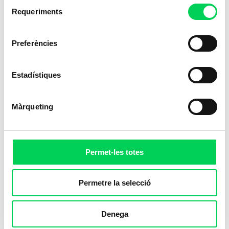
Selecció
Requeriments
de
consentiment
Preferències
Estadístiques
Màrqueting
Permet-les totes
Permetre la selecció
Denega