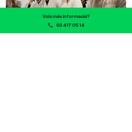
Vols més informació?
93 417 05 14
Clínica Corachan i Escola Vitae: nova
col·laboració que impulsa la FP
sanitària
13 de juliol de 2026
Clínica Corachan i Escola Vitae signen una
col·laboració que impulsarà la formació de
professionals sanitaris Quan es comparteixen
valors i propòsits, les aliances sorgeixen de