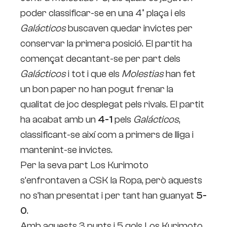
poder classificar-se en una 4ª plaça i els
Galácticos
buscaven quedar invictes per
conservar la primera posició. El partit ha
començat decantant-se per part dels
Galácticos
i tot i que els
Molestias
han fet
un bon paper no han pogut frenar la
qualitat de joc desplegat pels rivals. El partit
ha acabat amb un
4-1
pels
Galácticos
,
classificant-se així com a primers de lliga i
mantenint-se invictes.
Per la seva part Los Kurimoto
s’enfrontaven a CSK la Ropa, però aquests
no s’han presentat i per tant han guanyat
5-
0
.
Amb aquests 3 punts i 5 gols Los Kurimoto