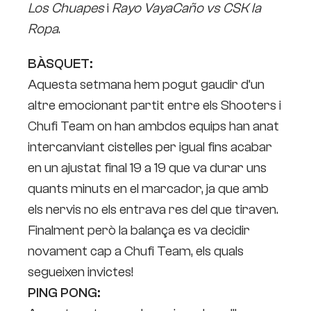
Los Chuapes
i
Rayo VayaCaño vs CSK la
Ropa
.
BÀSQUET:
Aquesta setmana hem pogut gaudir d’un
altre emocionant partit entre els Shooters i
Chufi Team on han ambdos equips han anat
intercanviant cistelles per igual fins acabar
en un ajustat final 19 a 19 que va durar uns
quants minuts en el marcador, ja que amb
els nervis no els entrava res del que tiraven.
Finalment però la balança es va decidir
novament cap a Chufi Team, els quals
segueixen invictes!
PING PONG: