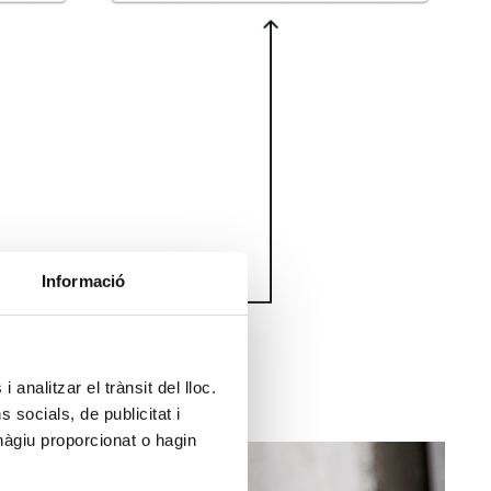
Informació
 analitzar el trànsit del lloc.
socials, de publicitat i
hàgiu proporcionat o hagin