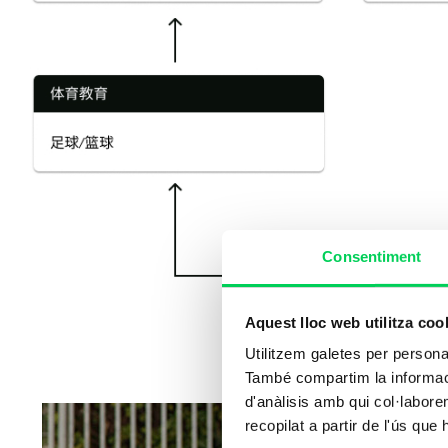
Consentiment
Aquest lloc web utilitza coo
Utilitzem galetes per personali
També compartim la informació
d'anàlisis amb qui col·labore
recopilat a partir de l'ús que