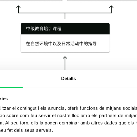
Detalls
kies
tzar el contingut i els anuncis, oferir funcions de mitjans socials i
 sobre com feu servir el nostre lloc amb els partners de mitjans 
m. Al seu torn, ells la poden combinar amb altres dades que els 
 heu fet dels seus serveis.