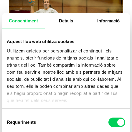
Consentiment
Detalls
Informació
Aquest lloc web utilitza cookies
Utilitzem galetes per personalitzar el contingut i els
anuncis, oferir funcions de mitjans socials i analitzar el
trànsit del lloc. També compartim la informació sobre
com feu servir el nostre lloc amb els partners de mitjans
socials, de publicitat i d'anàlisis amb qui col·laborem. Al
seu torn, ells la poden combinar amb altres dades que
Enseñanza y Animación
els hàgiu proporcionat o hagin recopilat a partir de l'ús
Sociodeportiva
que heu fet dels seus serveis.
Selecció
Requeriments
Matricúlate
de
consentiment