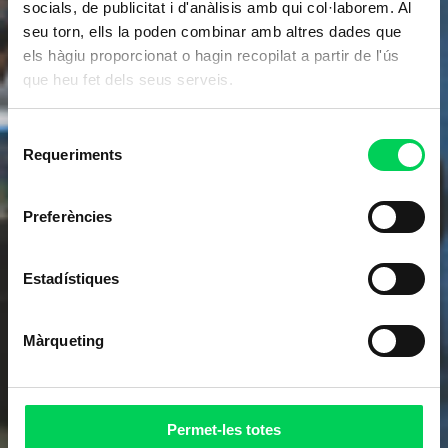
socials, de publicitat i d'anàlisis amb qui col·laborem. Al
seu torn, ells la poden combinar amb altres dades que
els hàgiu proporcionat o hagin recopilat a partir de l'ús
que heu fet dels seus serveis.
Selecció
Requeriments
de
consentiment
Preferències
Estadístiques
Màrqueting
Permet-les totes