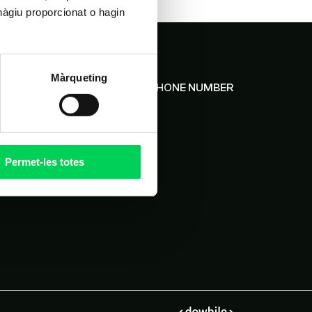
hàgiu proporcionat o hagin
Màrqueting
CHINESE SERVICE PHONE NUMBER
中文服务电话:
+34 661 56 18 91
Permet-les totes
+34 661 77 86 68