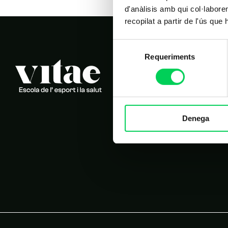
d'anàlisis amb qui col·labore
recopilat a partir de l'ús que
Selecció
Requeriments
de
consentiment
Denega