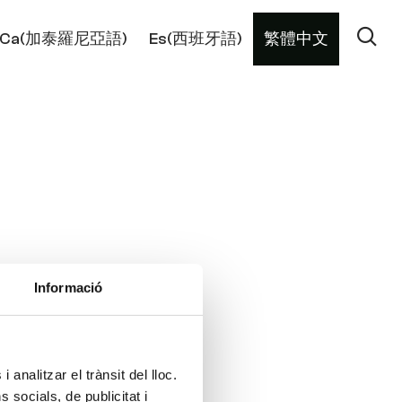
Ca
(
加泰羅尼亞語
)
Es
(
西班牙語
)
繁體中文
Informació
 analitzar el trànsit del lloc.
socials, de publicitat i