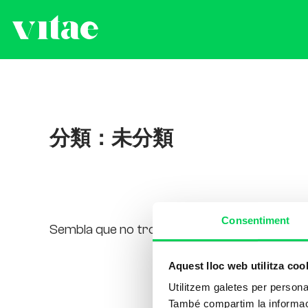
分類：未分類
Consentiment
Sembla que no trobem el que busques.
Aquest lloc web utilitza coo
Utilitzem galetes per personali
També compartim la informació