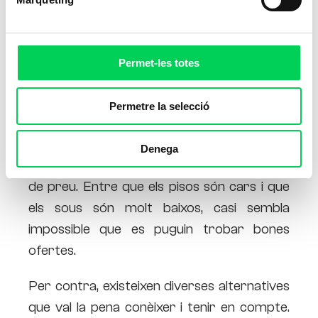
Permet-les totes
Permetre la selecció
Un dels problemes més comuns de la
societat actual (sobretot els joves) és la
Denega
dificultat de
trobar una vivenda
digna i bé
de preu. Entre que els pisos són cars i que
els sous són molt baixos, casi sembla
impossible que es puguin trobar bones
ofertes.
Per contra, existeixen diverses alternatives
que val la pena conèixer i tenir en compte.