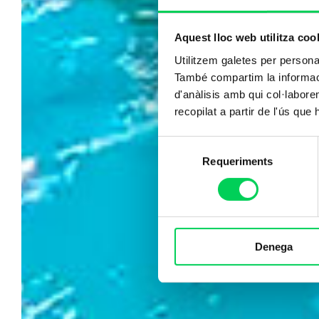
Aquest lloc web utilitza coo
Utilitzem galetes per personali
També compartim la informació
d'anàlisis amb qui col·labore
recopilat a partir de l'ús que
Selecció
Requeriments
de
consentiment
Denega