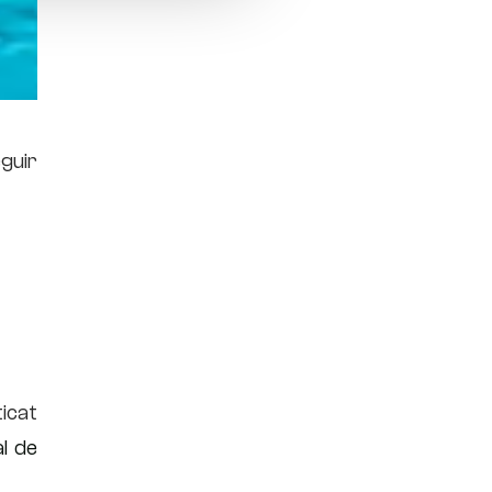
guir
icat
al de