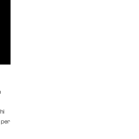
n
hi
l per