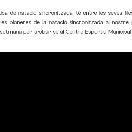
ica de natació sincronitzada, té entre les seves file
es pioneres de la natació sincronitzada al nostre p
 setmana per trobar-se al Centre Esportiu Municipal