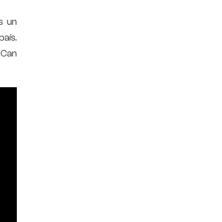
s un
aís.
 Can