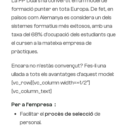
La FP Dual s’ha convertit en un model de
formació punter en tota Europa. De fet, en
països com Alemanya es considera un dels
sistemes formatius més exitosos, amb una
taxa del 68% d’ocupació dels estudiants que
el cursen a la mateixa empresa de
pràctiques.
Encara no n’estàs convençut? Fes-li una
ullada a tots els avantatges d’aquest model:
[vc_row][vc_column width=»1/2″]
[vc_column_text]
Per a l’empresa ‍ :
Facilitar el
procès de selecció
de
personal.