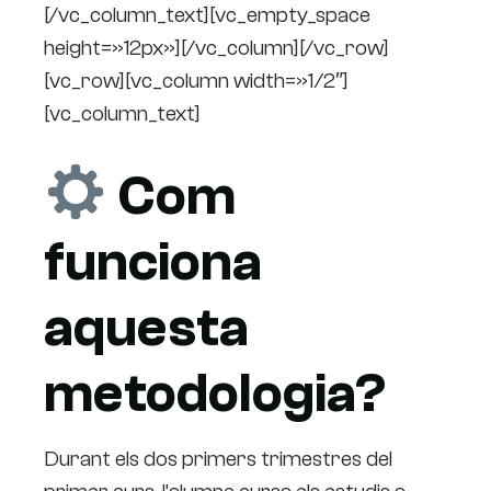
[/vc_column_text][vc_empty_space
height=»12px»][/vc_column][/vc_row]
[vc_row][vc_column width=»1/2″]
[vc_column_text]
Com
funciona
aquesta
metodologia?
Durant els dos primers trimestres del