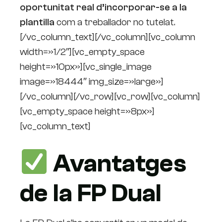
oportunitat real d’incorporar-se a la
plantilla
com a treballador no tutelat.
[/vc_column_text][/vc_column][vc_column
width=»1/2″][vc_empty_space
height=»10px»][vc_single_image
image=»18444″ img_size=»large»]
[/vc_column][/vc_row][vc_row][vc_column]
[vc_empty_space height=»8px»]
[vc_column_text]
Avantatges
de la FP Dual