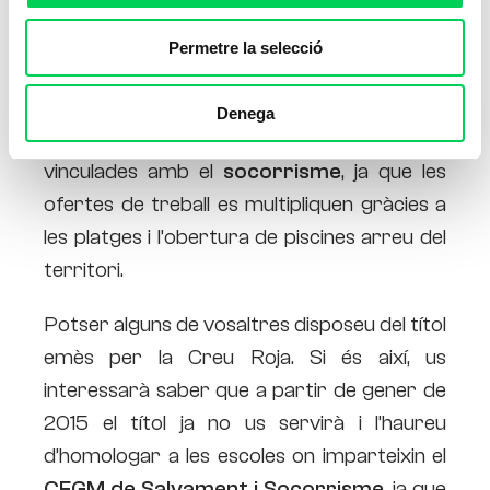
Permetre la selecció
Ara que s’acosta l’estiu, una de les sortides
Denega
professionals més interessants són les
vinculades amb el
socorrisme
, ja que les
ofertes de treball es multipliquen gràcies a
les platges i l’obertura de piscines arreu del
territori.
Potser alguns de vosaltres disposeu del títol
emès per la Creu Roja. Si és així, us
interessarà saber que a partir de gener de
2015 el títol ja no us servirà i l’haureu
d’homologar a les escoles on imparteixin el
CFGM de Salvament i Socorrisme
, ja que