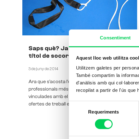
Consentiment
Saps què? Ja NO serveix el teu
títol de socorrista!
Aquest lloc web utilitza coo
Utilitzem galetes per personali
3 de juny de 2014
També compartim la informació
Ara que s’acosta l’estiu, una de les sortides
d'anàlisis amb qui col·labore
professionals més interessants són les
recopilat a partir de l'ús que
vinculades amb el socorrisme, ja que les
ofertes de treball es multipliquen
Selecció
Requeriments
de
consentiment