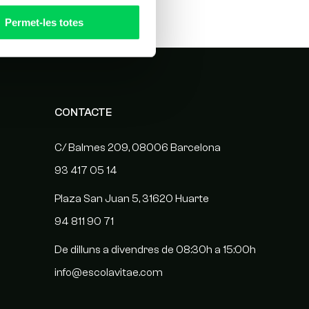
Permet-les totes
CONTACTE
C/ Balmes 209, 08006 Barcelona
93 417 05 14
Plaza San Juan 5, 31620 Huarte
94 811 90 71
De dilluns a divendres de 08:30h a 15:00h
info@escolavitae.com