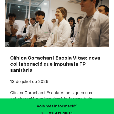
Clínica Corachan i Escola Vitae: nova
col·laboració que impulsa la FP
sanitària
13 de juliol de 2026
Clínica Corachan i Escola Vitae signen una
col·laboració que impulsarà la formació de
professionals sanitaris Quan es comparteixen
Vols més informació?
valors i propòsits, les aliances sorgeixen de
93 417 05 14