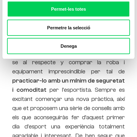
Permet-les totes
Permetre la selecció
El primer pas a l’hora de començar a
Denega
practicar un esport consisteix en informar-
se al respecte y comprar la roba i
equipament imprescindible per tal de
practicar-lo amb un mínim de seguretat
i comoditat
per l’esportista. Sempre es
excitant començar una nova pràctica, així
que et proposem una sèrie de consells amb
els que aconseguiràs fer d’aquest primer
dia d’esport una experiència totalment
agradable i interesant. De ben segur que